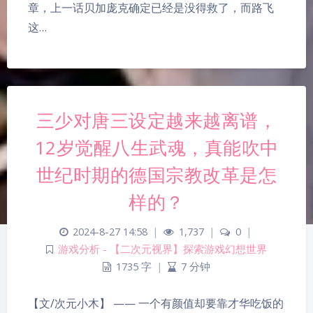
章，上一话贝加庞克确定已经是没得救了，而路飞
这…
三少对唐三设定越来越离谱，
12岁觉醒八生武魂，真能吹中
世纪时期的德国宗教改革是怎
样的？
2024-8-27 14:58
|
1,737
|
0
|
游戏分析 - 【二次元视界】探索游戏幻想世界
1735 字
|
7 分钟
【文/次元小木】 —— 一个有颜值却要靠才华吃饭的