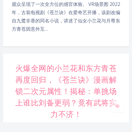
观众呈现了一次全方位的感官体验。 VR场景图 2022
年，古装电视剧《苍兰诀》在爱奇艺开播，该剧改编
自九鹭非香的同名小说，讲述了仙女小兰花与月尊东
方青苍因意外互…
夜间模式
Sans Serif
Serif
浅阴影
深阴影
火爆全网的小兰花和东方青苍
再度回归，《苍兰诀》漫画解
关闭
日落
暗化
灰度
锁二次元属性！揭秘：单挑场
上谁比刘备更弱？竟有武将实
力不济！
2024-8-27 14:55
|
1,422
|
0
|