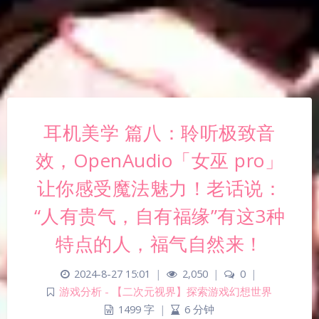
耳机美学 篇八：聆听极致音
效，OpenAudio「女巫 pro」
让你感受魔法魅力！老话说：
“人有贵气，自有福缘”有这3种
特点的人，福气自然来！
2024-8-27 15:01
|
2,050
|
0
|
游戏分析 - 【二次元视界】探索游戏幻想世界
1499 字
|
6 分钟