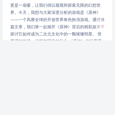
关闭
日落
暗化
灰度
更是一扇窗，让我们得以窥视和探索无限的幻想世
界。今天，我想与大家深度分析的游戏是《原神》
——一个风靡全球的开放世界角色扮演游戏。通过这
篇文章，我们将一起揭开《原神》背后的精彩故事，
探讨它如何成为二次元文化中的一颗璀璨明星。 世
界观的构建：幻想与现实的融合 《原神》的世界观
建立在一个名为提瓦特的幻想大陆上…
探秖《鬼灭之刃》：不仅仅是
斩鬼之旅
2024-5-07 16:35
|
634
|
0
|
动漫评论 - 【二次元视界】深入作品背后的故事