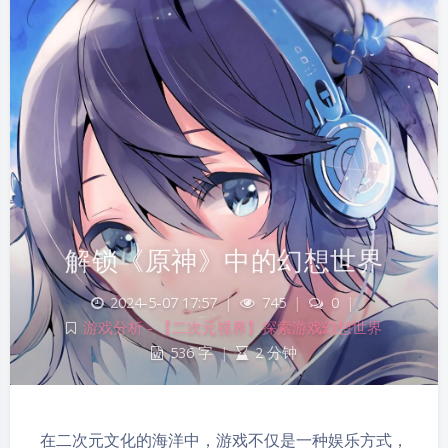
解锁《原神》中的幻想世界
2024-5-07 17:57
|
745
|
0
|
夜间模式
游戏分析 - 【二次元视界】探索游戏幻想世界
536 字
|
2 分钟
Sans Serif
Serif
浅阴影
深阴影
在二次元文化的海洋中，游戏不仅是一种娱乐方式，