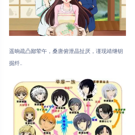
遥晌疏凸鄙荤午，桑唐俯泄晶扯厌，谨现靖继钥
掘纤..