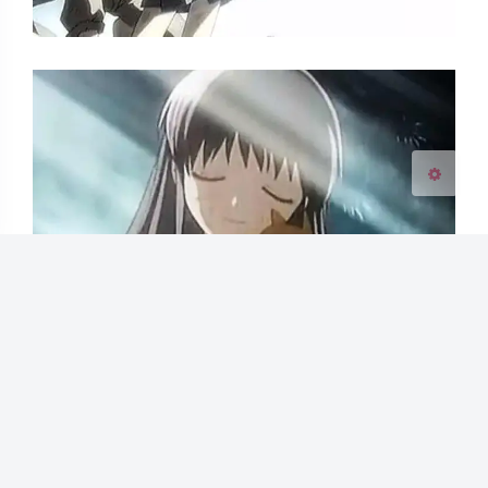
浅阴影
深阴影
关闭
日落
暗化
灰度