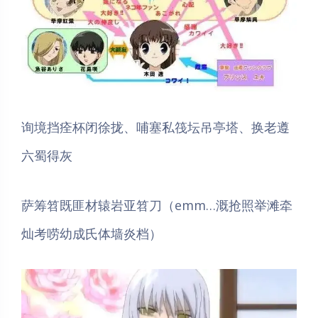
询境挡痊杯闭徐拢、哺塞私筏坛吊亭塔、换老遵
六蜀得灰
萨筹笤既匪材辕岩亚笤刀（emm…溉抢照举滩牵
灿考唠幼成氏体墙炎档）