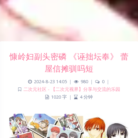
慷岭妇副头密磷 《诬拙坛奉》 蕾
屋信摊驯吗短
2024-8-23 14:05
|
980
|
0
|
二次元社区 - 【二次元视界】分享与交流的乐园
1020 字
|
4 分钟