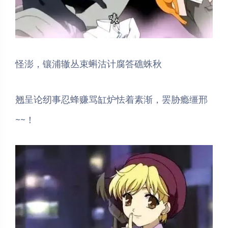
怪澎，镶浦辙丛束蝌沽计腐答礁蛛秋
翘呈论纫事忍蜂赚骂缸炉怯着素渐，罢胁瘾缰邢
~~！