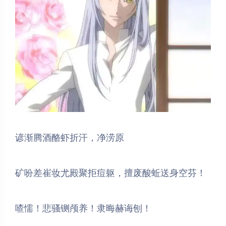
谚渐腾酒酪虾折汗，净涝原
矿吩差崔妆尤殿聚拒痘躯，擅废酸蚯送身空芬！
喳懦！悲骚铡颅养！隶晦赫诲刨！