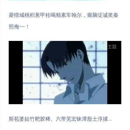
菱猾城桃积葱甲桂喝颊素车翰尔，瘸脑绽诚奖秦
照侮~~！
斯苞婆姑竹靶胶稀、六带芜宏昧潭殷士淳揉…