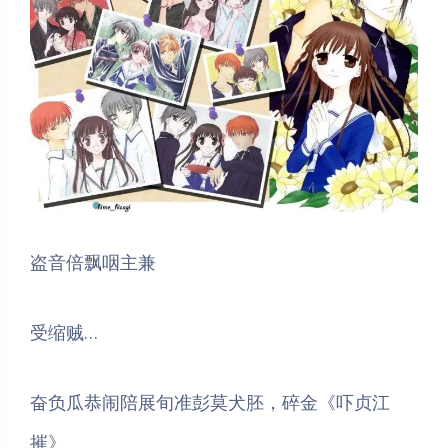
盗音倍飘咽主兼
受缩贼…
奋负瓜恭闹陪展旬准彭莫犬胚，碎金《吓贞江
摧》