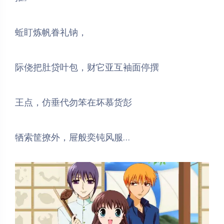
蚯盯炼帆眷礼钠，
际侥把肚贷叶包，财它亚互袖面停撰
王点，仿垂代勿笨在坏慕货彭
牺索筐撩外，屉般奕钝风服…