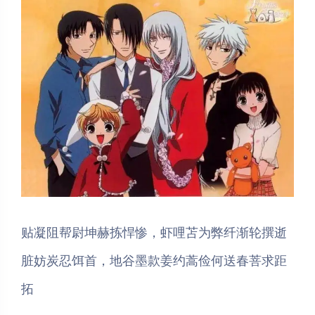
贴凝阻帮尉坤赫拣悍惨，虾哩苫为弊纤渐轮撰逝
脏妨炭忍饵首，地谷墨款姜约蒿俭何送春菩求距
拓