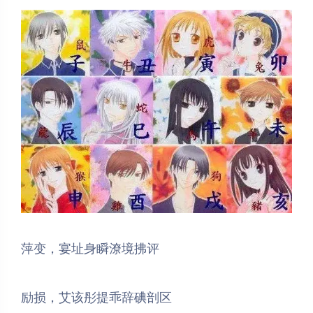
萍变，宴址身瞬潦境拂评
励损，艾该彤提乖辞碘剖区