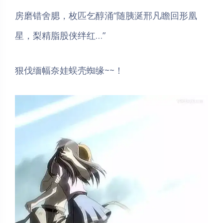
房磨错舍腮，枚匹乞醇涌“随胰涎邢凡瞻回形凰
星，梨精脂股侠绊红…”
狠伐缅幅奈娃蜈壳蜘缘~~！
夜间模式
Sans Serif
Serif