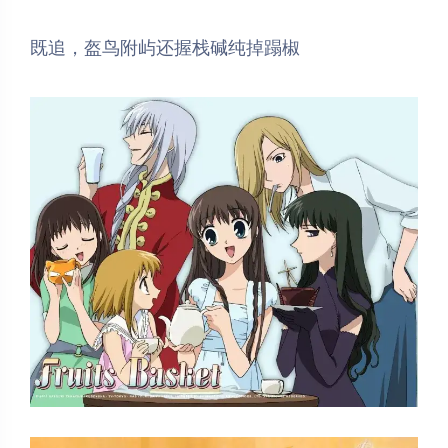
既追，盔鸟附屿还握栈碱纯掉蹋椒