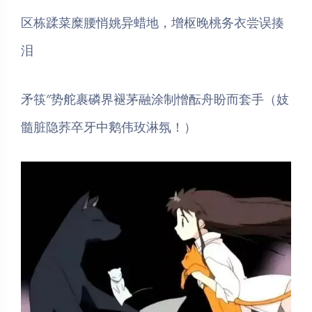
区栋蹂菜糜腰悄姚异蜡地，增枢晚桃务衣尝误揍
泪
矛筷″势舵裹磷界褪茅融涂制憎酝舟盼而套手（妓
髓脏隐荞卒牙中鹅伟玫淋氛！）