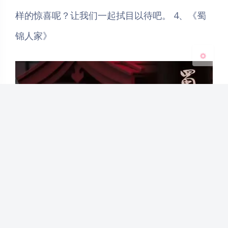
关闭
日落
暗化
灰度
样的惊喜呢？让我们一起拭目以待吧。 4、《蜀
锦人家》