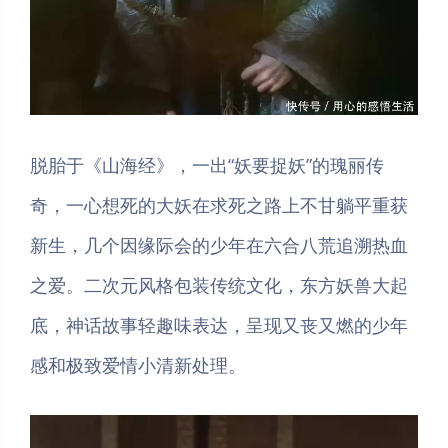
脱胎于《山海经》，一出“妖要捉妖”的瑰丽传
奇，一心想死的大妖在求死之路上不甘躺平重获
新生，几个因缘际会的少年在六合八荒追溯热血
之爱。二次元风格包装传统文化，东方妖兽大起
底，神话故事轻趣味表达，呈现又丧又燃的少年
感和极致爱情小清新处理。