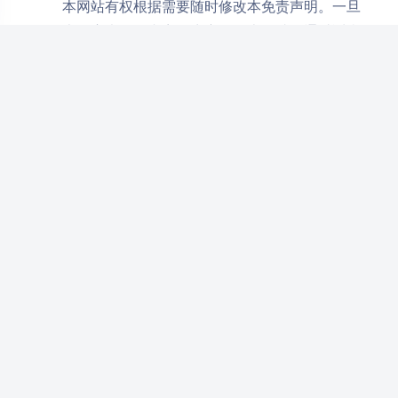
本网站有权根据需要随时修改本免责声明。一旦
本免责声明的内容发生变动，本网站将通过适当
方式通知用户。用户继续使用本网站，即表示接
受修改后的免责声明。
法律适用与争议解决
本免责声明的制定、执行和解释均适用中华人民
共和国法律。如因使用本网站产生任何争议，双
方应首先通过友好协商解决；协商不成的，可提
交至本网站所在地人民法院进行诉讼。
二次元视界（cswjw.cc）
豆